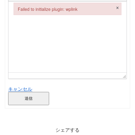
×
Failed to initialize plugin: wplink
Failed to initialize plugin: wplink
キャンセル
送信
シェアする