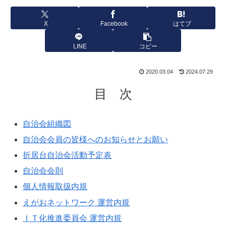
X
Facebook
はてブ
LINE
コピー
2020.03.04
2024.07.29
目 次
自治会組織図
自治会会員の皆様へのお知らせとお願い
折居台自治会活動予定表
自治会会則
個人情報取扱内規
えがおネットワーク 運営内規
ＩＴ化推進委員会 運営内規