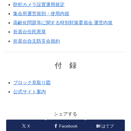
防犯カメラ設置運用規定
集会所運営規則・使用内規
高齢化問題等に関する特別対策委員会 運営内規
折居台住民憲章
折居台自主防災会規約
付 録
ブロック見取り図
公式サイト案内
シェアする
X
Facebook
はてブ