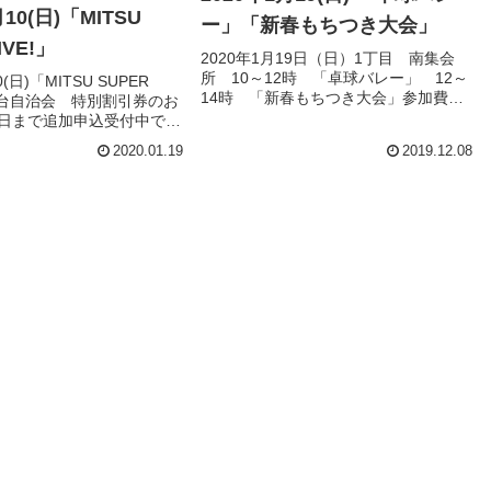
月10(日)「MITSU
ー」「新春もちつき大会」
IVE!」
2020年1月19日（日）1丁目 南集会
所 10～12時 「卓球バレー」 12～
(日)「MITSU SUPER
14時 「新春もちつき大会」参加費無
折居台自治会 特別割引券のお
料です。ぜひお越しください。当日お
末日まで追加申込受付中で
手伝いいただける方を募集しておりま
くは文化スポーツ委員ま
2020.01.19
2019.12.08
す。よろしくお願いします。