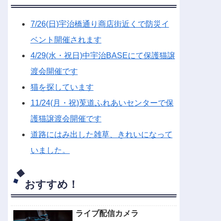
7/26(日)宇治橋通り商店街近くで防災イ
ベント開催されます
4/29(水・祝日)中宇治BASEにて保護猫譲
渡会開催です
猫を探しています
11/24(月・祝)莵道ふれあいセンターで保
護猫譲渡会開催です
道路にはみ出した雑草、きれいになって
いました。
おすすめ！
ライブ配信カメラ