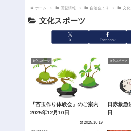
ホーム
回覧情報
自治会より
文化
文化スポーツ
X
Facebook
文化スポーツ
文化スポーツ
『苔玉作り体験会』のご案内
日赤救急法
2025年12月10日
日
2025.10.19