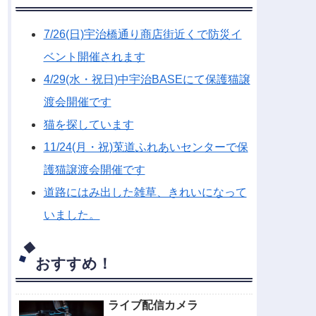
7/26(日)宇治橋通り商店街近くで防災イ
ベント開催されます
4/29(水・祝日)中宇治BASEにて保護猫譲
渡会開催です
猫を探しています
11/24(月・祝)莵道ふれあいセンターで保
護猫譲渡会開催です
道路にはみ出した雑草、きれいになって
いました。
おすすめ！
ライブ配信カメラ