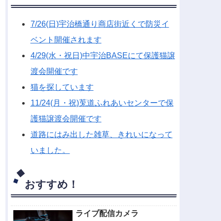
7/26(日)宇治橋通り商店街近くで防災イ
ベント開催されます
4/29(水・祝日)中宇治BASEにて保護猫譲
渡会開催です
猫を探しています
11/24(月・祝)莵道ふれあいセンターで保
護猫譲渡会開催です
道路にはみ出した雑草、きれいになって
いました。
おすすめ！
ライブ配信カメラ