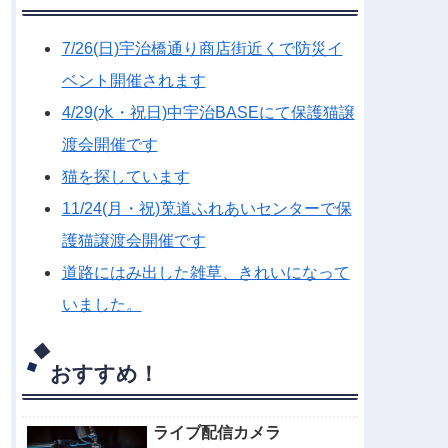
7/26(日)宇治橋通り商店街近くで防災イ
ベント開催されます
4/29(水・祝日)中宇治BASEにて保護猫譲
渡会開催です
猫を探しています
11/24(月・祝)莵道ふれあいセンターで保
護猫譲渡会開催です
道路にはみ出した雑草、きれいになって
いました。
おすすめ！
ライブ配信カメラ