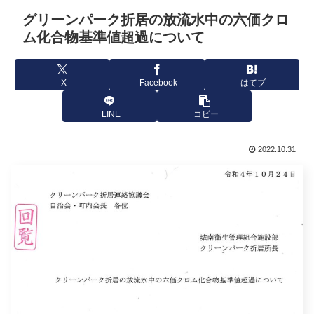
グリーンパーク折居の放流水中の六価クロ
ム化合物基準値超過について
X
Facebook
はてブ
LINE
コピー
2022.10.31