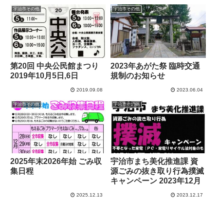
宇治市その他
宇治市その他
第20回 中央公民館まつり
2023年あがた祭 臨時交通
2019年10月5日,6日
規制のお知らせ
2019.09.08
2023.06.04
宇治市その他
宇治市その他
2025年末2026年始 ごみ収
宇治市まち美化推進課 資
集日程
源ごみの抜き取り行為撲滅
キャンペーン 2023年12月
2025.12.13
2023.12.17