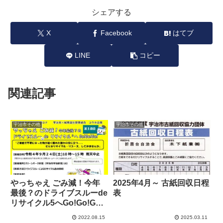
シェアする
X
Facebook
はてブ
LINE
コピー
関連記事
宇治市その他
宇治市その他
やっちゃえ ごみ減！今年
2025年4月～ 古紙回収日程
最後？のドライブスルーde
表
リサイクル5へGo!Go!Go!
2022年9月24日
2022.08.15
2025.03.11