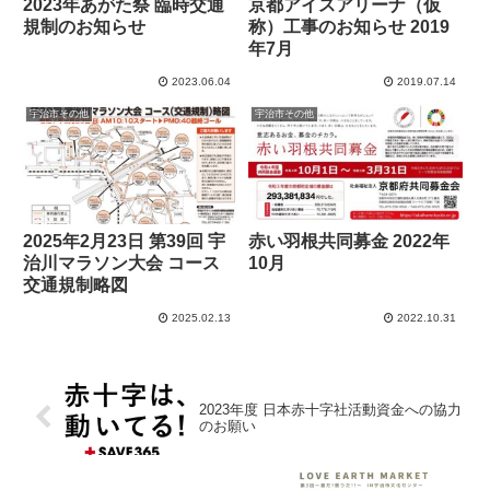
2023年あがた祭 臨時交通
京都アイスアリーナ（仮
規制のお知らせ
称）工事のお知らせ 2019
年7月
2023.06.04
2019.07.14
宇治市その他
宇治市その他
2025年2月23日 第39回 宇
赤い羽根共同募金 2022年
治川マラソン大会 コース
10月
交通規制略図
2025.02.13
2022.10.31
2023年度 日本赤十字社活動資金への協力
のお願い