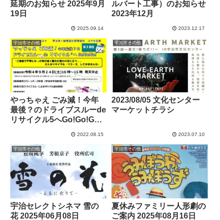
延期のお知らせ 2025年9月
ルバート工事）のお知らせ
19日
2023年12月
2025.09.14
2023.12.17
宇治市その他
宇治市その他
やっちゃえ ごみ減！今年
2023/08/05 文化センター
最後？のドライブスルーde
マーケットチラシ
リサイクル5へGo!Go!Go!
2022年9月24日
2022.08.15
2023.07.10
宇治市その他
宇治市その他
宇治セレクトシネマ 雪の
夏休みファミリー人形劇の
花 2025年06月08日
ご案内 2025年08月16日