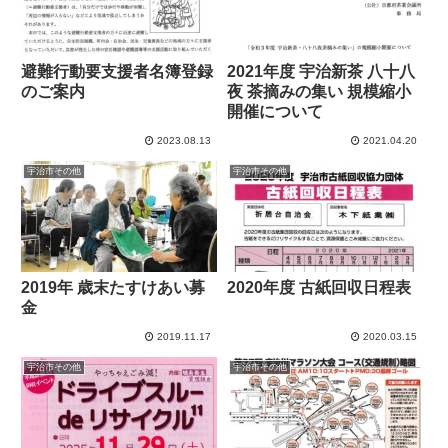
避難行動要支援者名簿登録
2021年度 宇治新茶 八十八
のご案内
夜 茶摘みの集い 規模縮小
開催について
2023.08.13
2021.04.20
宇治市その他
宇治市その他
2019年 歳末たすけあい募
2020年度 古紙回収日程表
金
2019.11.17
2020.03.15
宇治市その他
宇治市その他