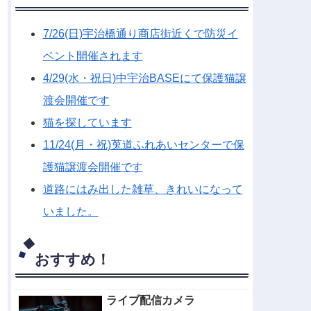
7/26(日)宇治橋通り商店街近くで防災イ
ベント開催されます
4/29(水・祝日)中宇治BASEにて保護猫譲
渡会開催です
猫を探しています
11/24(月・祝)莵道ふれあいセンターで保
護猫譲渡会開催です
道路にはみ出した雑草、きれいになって
いました。
おすすめ！
ライブ配信カメラ