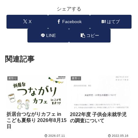
シェアする
X
Facebook
はてブ
LINE
コピー
関連記事
夏祭り
夏祭り
折居台つながりカフェ in
2022年度 子供会未就学児
こども夏祭り 2026年8月15
の調査について
日
2026.07.11
2022.05.16