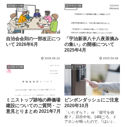
自治会その他
自治会その他
自治会会則の一部改正につ
「宇治新茶八十八夜茶摘み
いて 2026年6月
の集い」の開催について
2025年4月
2026.06.14
2025.04.08
自治会その他
自治会その他
ミニストップ跡地の葬儀場
ピンポンダッシュにご注意
建設についてのご質問・ご
2020年10月
意見とりまとめ 2021年7月
「いたずら？」 or 「留守を偵
察？」10月中旬、14時ごろ、ド
アホンが鳴ったので、｢はい｣と
受話器を取ったが、返答なし。顔