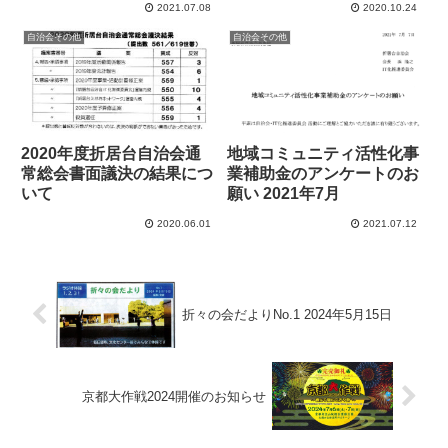
2021.07.08
2020.10.24
は写っていない。2分ほど後、再
びドアホンが鳴る。このときはピ
自治会その他
自治会その他
ンポン、ピンポンと2回鳴る。受
話器を取ったが、また返答な...
2020年度折居台自治会通
地域コミュニティ活性化事
常総会書面議決の結果につ
業補助金のアンケートのお
いて
願い 2021年7月
2020.06.01
2021.07.12
折々の会だよりNo.1 2024年5月15日
京都大作戦2024開催のお知らせ