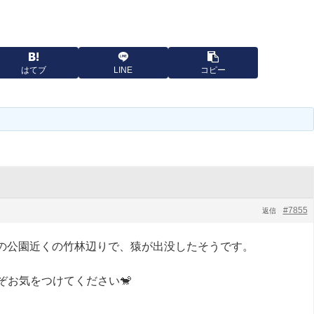
はてブ
LINE
コピー
#7855
返信
目の公園近くの竹林辺りで、猿が出没したそうです。
ぞお気をつけてください🐒