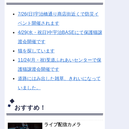
7/26(日)宇治橋通り商店街近くで防災イ
ベント開催されます
4/29(水・祝日)中宇治BASEにて保護猫譲
渡会開催です
猫を探しています
11/24(月・祝)莵道ふれあいセンターで保
護猫譲渡会開催です
道路にはみ出した雑草、きれいになって
いました。
おすすめ！
ライブ配信カメラ