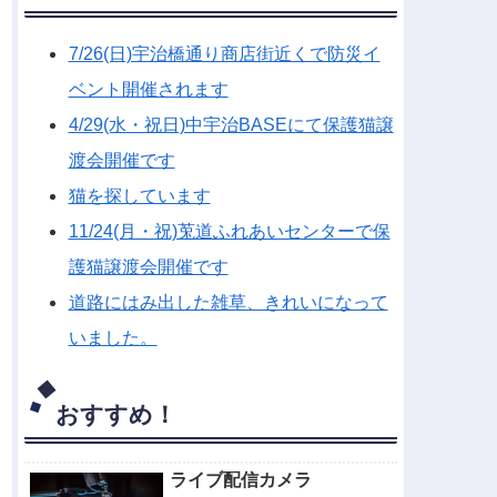
7/26(日)宇治橋通り商店街近くで防災イ
ベント開催されます
4/29(水・祝日)中宇治BASEにて保護猫譲
渡会開催です
猫を探しています
11/24(月・祝)莵道ふれあいセンターで保
護猫譲渡会開催です
道路にはみ出した雑草、きれいになって
いました。
おすすめ！
ライブ配信カメラ