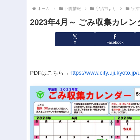
ホーム
回覧情報
宇治市より
宇治
2023年4月～ ごみ収集カレン
X
Facebook
PDFはこちら→
https://www.city.uji.kyoto.j