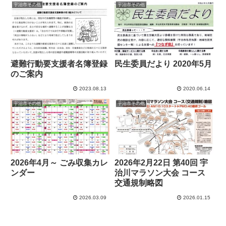
宇治市その他
宇治市その他
避難行動要支援者名簿登録
民生委員だより 2020年5月
のご案内
2023.08.13
2020.06.14
宇治市その他
宇治市その他
2026年4月～ ごみ収集カレ
2026年2月22日 第40回 宇
ンダー
治川マラソン大会 コース
交通規制略図
2026.03.09
2026.01.15