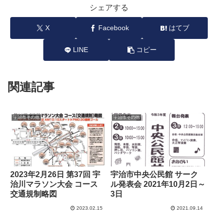
シェアする
X
Facebook
はてブ
LINE
コピー
関連記事
宇治市その他
宇治市その他
2023年2月26日 第37回 宇
宇治市中央公民館 サーク
治川マラソン大会 コース
ル発表会 2021年10月2日～
交通規制略図
3日
2023.02.15
2021.09.14