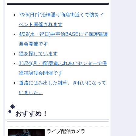
7/26(日)宇治橋通り商店街近くで防災イ
ベント開催されます
4/29(水・祝日)中宇治BASEにて保護猫譲
渡会開催です
猫を探しています
11/24(月・祝)莵道ふれあいセンターで保
護猫譲渡会開催です
道路にはみ出した雑草、きれいになって
いました。
おすすめ！
ライブ配信カメラ