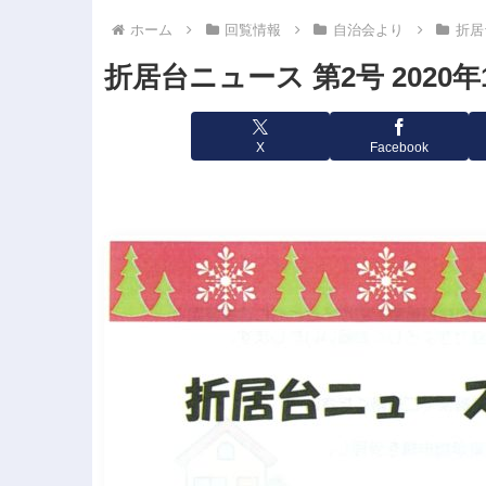
ホーム
回覧情報
自治会より
折居
折居台ニュース 第2号 2020年
X
Facebook