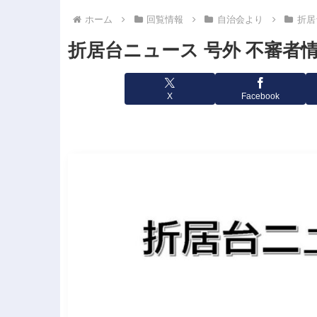
ホーム
回覧情報
自治会より
折居
折居台ニュース 号外 不審者情報
X
Facebook