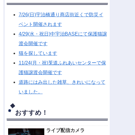
7/26(日)宇治橋通り商店街近くで防災イ
ベント開催されます
4/29(水・祝日)中宇治BASEにて保護猫譲
渡会開催です
猫を探しています
11/24(月・祝)莵道ふれあいセンターで保
護猫譲渡会開催です
道路にはみ出した雑草、きれいになって
いました。
おすすめ！
ライブ配信カメラ