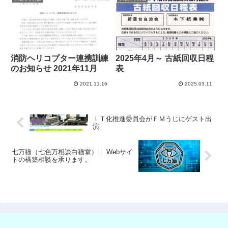
消防ヘリコプター連携訓練
2025年4月～ 古紙回収日程
のお知らせ 2021年11月
表
2021.11.16
2025.03.11
ＩＴ化推進委員会がＦＭうじにゲスト出
演
七万猫（七色万相談白猫堂）｜ Webサイ
トの構築相談を承ります。