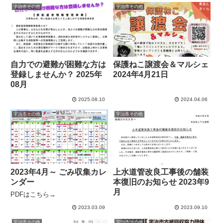
宇治市その他
宇治市その他
自力での避難が困難な方は
保護ねこ譲渡会＆マルシェ
登録しませんか？ 2025年
2024年4月21日
08月
2025.08.10
2024.04.06
宇治市その他
宇治市その他
2023年4月～ ごみ収集カレ
上水道管改良工事後の舗装
ンダー
本復旧のお知らせ 2023年9
月
PDFはこちら→
2023.03.09
2023.09.10
宇治市その他
宇治市その他