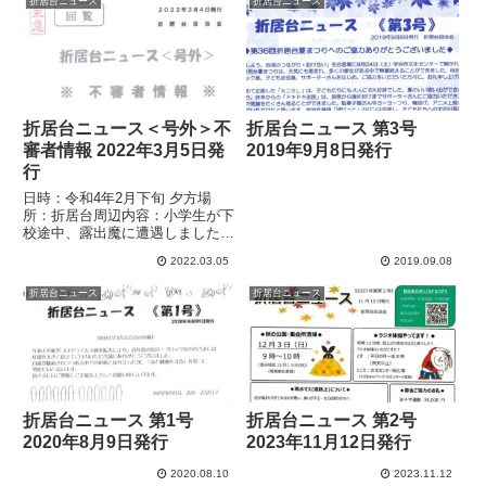
折居台ニュース
折居台ニュース
折居台ニュース＜号外＞不
折居台ニュース 第3号
審者情報 2022年3月5日発
2019年9月8日発行
行
日時：令和4年2月下旬 夕方場
所：折居台周辺内容：小学生が下
校途中、露出魔に遭遇しました。
住民の皆様に周知いただき、買い
2022.03.05
2019.09.08
物や散歩などを小学生の下校時間
の頃にしていただくなど、できる
折居台ニュース
折居台ニュース
範囲で子供たちの見守りにご協力
いただければ幸いです。お子さ
ん...
折居台ニュース 第1号
折居台ニュース 第2号
2020年8月9日発行
2023年11月12日発行
2020.08.10
2023.11.12