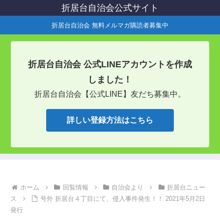
折居台自治会公式サイト
折居台自治会 無料メルマガ購読者募集中
折居台自治会 公式LINEアカウントを作成
しました！
折居台自治会【公式LINE】友だち募集中。
詳しい登録方法はこちら
ホーム
回覧情報
自治会より
折居台ニュー
ス
号外 折居台４丁目にて、侵入事件発生！！ 2021年5月2日
発行